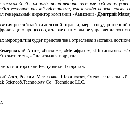
скольких дней нам предстоит решать важные задачи по укрепл
ейся геополитической обстановке, как никогда важно такое 
тил генеральный директор компании «Аммоний»
Дмитрий Мака
азвития российской химической отрасли, меры государственной
фровизацию процессов, а также оптимальное управление логист
ах мероприятия будет представлена отраслевая выставка дости
 «Кемеровский Азот», «Росхим», «Метафракс», «Щекиноазот», 
Инкомсистем», «Энергомаш» и другие.
ности и торговли Республики Татарстан.
ий Азот, Росхим, Метафракс, Щекиноазот, Отеко; генеральный п
k Science&Technology Co., Technique LLC.
2.