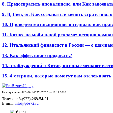
8. Предотвратить апокалипсис, или Как завоеват
9. If, then, or. Как создавать и менять стратегию:
10. Проводим мотивационное интервью: как прав
11. Бизнес на мобильной рекламе: история комп
12. Итальянский финансист в России — о шампан
13. Как эффективно продавать?
14. 5 заблуждений о Китае, которые мешают вести
15. 4 метрики, которые помогут вам отслеживать
Регистрационный Эл № ФС 77-67623 от 10.11.2016
Телефон: 8-(922)-268-54-21
E-mail:
info@pbs72.ru