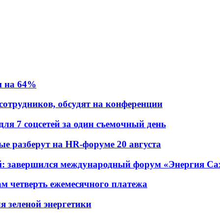
и на 64%
 сотрудников, обсудят на конференции
для 7 соцсетей за один съемочный день
рые разберут на HR-форуме 20 августа
ений: завершился международный форум «Энергия С
ам четверть ежемесячного платежа
я зеленой энергетики