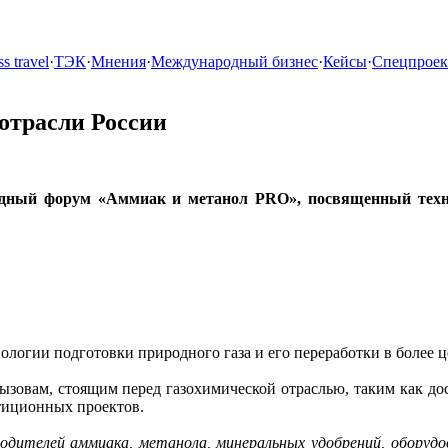
s travel
·
ТЭК
·
Мнения
·
Международный бизнес
·
Кейсы
·
Спецпрое
 отрасли России
родный форум «Аммиак и метанол PRO», посвященный техн
ологии подготовки природного газа и его переработки в более
ызовам, стоящим перед газохимической отраслью, таким как до
стиционных проектов.
одителей аммиака, метанола, минеральных удобрений, оборудов