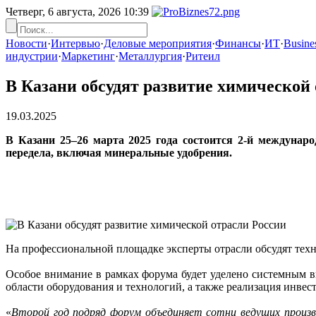
Четверг, 6 августа, 2026
10:39
Новости
·
Интервью
·
Деловые мероприятия
·
Финансы
·
ИТ
·
Busines
индустрии
·
Маркетинг
·
Металлургия
·
Ритеил
В Казани обсудят развитие химической
19.03.2025
В Казани 25–26 марта 2025 года состоится 2-й междуна
передела, включая минеральные удобрения.
На профессиональной площадке эксперты отрасли обсудят техн
Особое внимание в рамках форума будет уделено системным в
области оборудования и технологий, а также реализация инве
«
Второй год подряд форум объединяет сотни ведущих произв