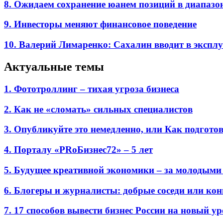
8. Ожидаем сохранение юанем позиций в диапазоне
9. Инвесторы меняют финансовое поведение
10. Валерий Лимаренко: Сахалин вводит в эксп
Актуальные темы
1. Фототроллинг – тихая угроза бизнеса
2. Как не «сломать» сильных специалистов
3. Опубликуйте это немедленно, или Как подгото
4. Порталу «PRоБизнес72» – 5 лет
5. Будущее креативной экономики – за молодыми
6. Блогеры и журналисты: добрые соседи или ко
7. 17 способов вывести бизнес России на новый у