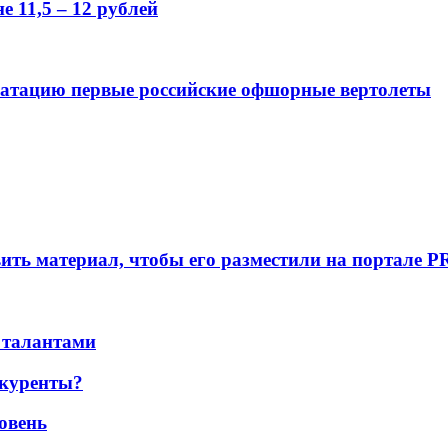
 11,5 – 12 рублей
луатацию первые российские офшорные вертолеты
вить материал, чтобы его разместили на портале P
 талантами
нкуренты?
ровень