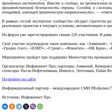
проектных институтов. Вместе и сообща, на протяжении не
производственной безопасности страны. Сегодня, в сложивш
площадкой, имеющей практическую направленность
», — отме
В рамках сессий экспертное сообщество обсудит стратегии р
реализации проектов в текущих условиях, автоматизацию и ци
На форум уже зарегистрировано свыше 220 участников. В рамк
Своё участие подтвердили такие компании, как «Аммоний»,
«Гродно Азот», «НЗМУ», «Стронг», «Флюитен», «НК Крон», «
Мероприятие пройдет при поддержке Министерства промышлен
Организатор: Инфоконнет Про; партнеры: Аммоний, Кемеровск
спонсоры: Натэк-Нефтехиммаш, Инвенсо, Энтехмаш, Dalian Rea
Подробнее на сайте
Информационный партнер – международное СМИ PRоБизнес7
Источник: Инфоконнет Про