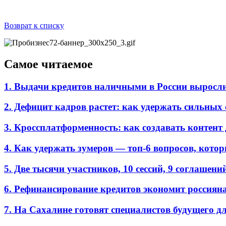
Возврат к списку
Самое читаемое
1. Выдачи кредитов наличными в России выросл
2. Дефицит кадров растет: как удержать сильных
3. Кроссплатформенность: как создавать контент 
4. Как удержать зумеров — топ-6 вопросов, кото
5. Две тысячи участников, 10 сессий, 9 соглаш
6. Рефинансирование кредитов экономит россиян
7. На Сахалине готовят специалистов будущего дл