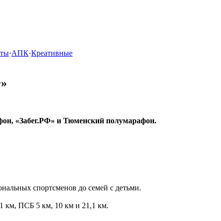
кты
·
АПК
·
Креативные
Ф»
фон, «Забег.РФ» и Тюменский полумарафон.
нальных спортсменов до семей с детьми.
1 км, ПСБ 5 км, 10 км и 21,1 км.