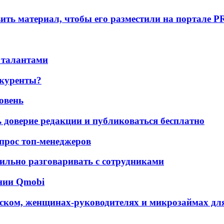
вить материал, чтобы его разместили на портале P
 талантами
нкуренты?
ровень
ь доверие редакции и публиковаться бесплатно
 опрос топ-менеджеров
ильно разговаривать с сотрудниками
ании Qmobi
ском, женщинах-руководителях и микрозаймах для