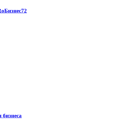
RоБизнес72
 бизнеса