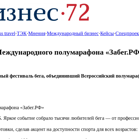
s travel
·
ТЭК
·
Мнения
·
Международный бизнес
·
Кейсы
·
Спецпрое
еждународного полумарафона «Забег.Р
ный фестиваль бега, объединивший Всероссийский полумара
 Яркое событие собрало тысячи любителей бега — от профессио
вки, сделав акцент на доступности спорта для всех возрастов: 