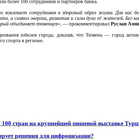
ли более 100 сотрудников и партнеров банка.
 вовлекает сотрудников в здоровый образ жизни. Для нас б
ата, а символ энергии, развития и силы духа её жителей. Бег 
торый объединяет тюменцев
», — прокомментировал
Руслан Ами
нования юбилея города, доказав, что Тюмень — город акти
о спорта в регионе.
в из 100 стран на крупнейшей пищевой выставке Тур
ирует решения для цифровизации?