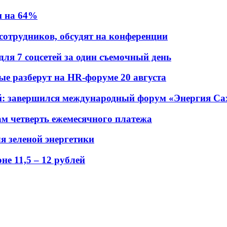
и на 64%
 сотрудников, обсудят на конференции
для 7 соцсетей за один съемочный день
рые разберут на HR-форуме 20 августа
ений: завершился международный форум «Энергия С
ам четверть ежемесячного платежа
я зеленой энергетики
е 11,5 – 12 рублей