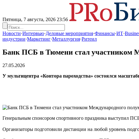
Пятница, 7 августа, 2026
23:56
Новости
·
Интервью
·
Деловые мероприятия
·
Финансы
·
ИТ
·
Busines
индустрии
·
Маркетинг
·
Металлургия
·
Ритеил
Банк ПСБ в Тюмени стал участником М
27.05.2026
У мультицентра «Контора пароходства» состоялся масштаб
Генеральным спонсором спортивного праздника выступил ПСБ.
Организаторы подготовили дистанции на любой уровень подгото