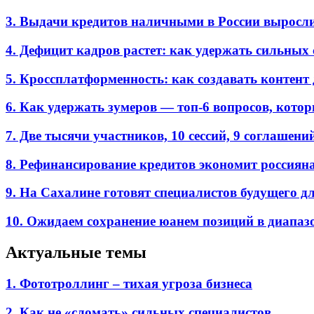
3. Выдачи кредитов наличными в России выросл
4. Дефицит кадров растет: как удержать сильных
5. Кроссплатформенность: как создавать контент 
6. Как удержать зумеров — топ-6 вопросов, кото
7. Две тысячи участников, 10 сессий, 9 соглаш
8. Рефинансирование кредитов экономит россиян
9. На Сахалине готовят специалистов будущего дл
10. Ожидаем сохранение юанем позиций в диапазон
Актуальные темы
1. Фототроллинг – тихая угроза бизнеса
2. Как не «сломать» сильных специалистов