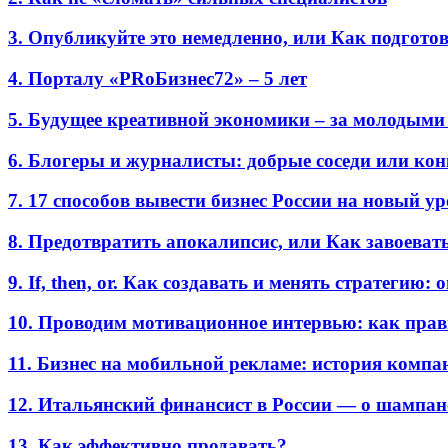
3. Опубликуйте это немедленно, или Как подгото
4. Порталу «PRоБизнес72» – 5 лет
5. Будущее креативной экономики – за молодыми
6. Блогеры и журналисты: добрые соседи или ко
7. 17 способов вывести бизнес России на новый у
8. Предотвратить апокалипсис, или Как завоеват
9. If, then, or. Как создавать и менять стратегию:
10. Проводим мотивационное интервью: как прав
11. Бизнес на мобильной рекламе: история комп
12. Итальянский финансист в России — о шампан
13. Как эффективно продавать?