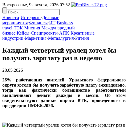
Воскресенье, 9 августа, 2026
07:52
Новости
·
Интервью
·
Деловые
мероприятия
·
Финансы
·
ИТ
·
Business
travel
·
ТЭК
·
Мнения
·
Международный
бизнес
·
Кейсы
·
Спецпроекты
·
АПК
·
Креативные
индустрии
·
Маркетинг
·
Металлургия
·
Ритеил
Каждый четвертый уралец хотел бы
получать зарплату раз в неделю
28.05.2026
26% работающих жителей Уральского федерального
округа хотели бы получать заработную плату еженедельно,
тогда как фактически большинство работодателей
выплачивают деньги дважды в месяц. Об этом
свидетельствуют данные опроса ВТБ, проведенного в
преддверии ПМЭФ-2026.