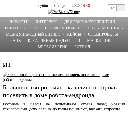
суббота, 8 августа, 2026
18:48
НОВОСТИ
·
ИНТЕРВЬЮ
·
ДЕЛОВЫЕ МЕРОПРИЯТИЯ
·
ФИНАНСЫ
·
ИТ
·
BUSINESS TRAVEL
·
ТЭК
·
МНЕНИЯ
·
МЕЖДУНАРОДНЫЙ БИЗНЕС
·
КЕЙСЫ
·
СПЕЦПРОЕКТЫ
·
АПК
·
КРЕАТИВНЫЕ ИНДУСТРИИ
·
МАРКЕТИНГ
·
МЕТАЛЛУРГИЯ
·
РИТЕИЛ
ИТ
Большинство россиян оказались не прочь
поселить в доме робота-андроида
Россияне в целом не испытывают страха перед новыми
технологиями, даже если не до конца понимают, как они устроены.