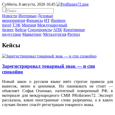
Суббота, 8 августа, 2026
16:45
Новости
·
Интервью
·
Деловые
мероприятия
·
Финансы
·
ИТ
·
Business
travel
·
ТЭК
·
Мнения
·
Международный
бизнес
·
Кейсы
·
Спецпроекты
·
АПК
·
Креативные
индустрии
·
Маркетинг
·
Металлургия
·
Ритеил
Кейсы
Зарегистрировал товарный знак — и спи
спокойно
Новый закон о русском языке ввёл строгие правила для
вывесок, меню и ценников. Но паниковать не стоит —
объясняет Софья Охинько, патентный поверенный РФ, в
материале для международного СМИ PRоБизнес72. Эксперт
рассказала, какие иностранные слова разрешены, а в каких
случаях бизнес спасёт регистрация товарного знака.