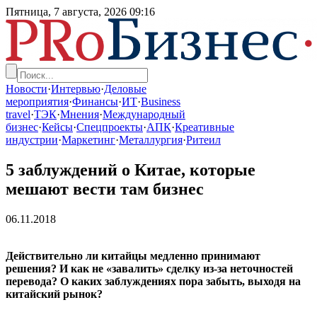
Пятница, 7 августа, 2026
09:16
Новости
·
Интервью
·
Деловые
мероприятия
·
Финансы
·
ИТ
·
Business
travel
·
ТЭК
·
Мнения
·
Международный
бизнес
·
Кейсы
·
Спецпроекты
·
АПК
·
Креативные
индустрии
·
Маркетинг
·
Металлургия
·
Ритеил
5 заблуждений о Китае, которые
мешают вести там бизнес
06.11.2018
Действительно ли китайцы медленно принимают
решения? И как не «завалить» сделку из-за неточностей
перевода? О каких заблуждениях пора забыть, выходя на
китайский рынок?