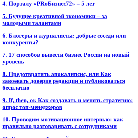
4. Порталу «PRоБизнес72» – 5 лет
5. Будущее креативной экономики – за
молодыми талантами
6. Блогеры и журналисты: добрые соседи или
конкуренты?
7. 17 способов вывести бизнес России на новый
уровень
8. Предотвратить апокалипсис, или Как
завоевать доверие редакции и публиковаться
бесплатно
9. If, then, or. Как создавать и менять стратегию:
опрос топ-менеджеров
10. Проводим мотивационное интервью: как
правильно разговаривать с сотрудниками