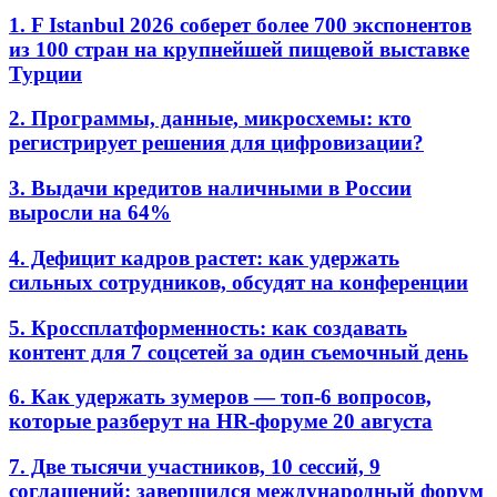
1. F Istanbul 2026 соберет более 700 экспонентов
из 100 стран на крупнейшей пищевой выставке
Турции
2. Программы, данные, микросхемы: кто
регистрирует решения для цифровизации?
3. Выдачи кредитов наличными в России
выросли на 64%
4. Дефицит кадров растет: как удержать
сильных сотрудников, обсудят на конференции
5. Кроссплатформенность: как создавать
контент для 7 соцсетей за один съемочный день
6. Как удержать зумеров — топ-6 вопросов,
которые разберут на HR-форуме 20 августа
7. Две тысячи участников, 10 сессий, 9
соглашений: завершился международный форум