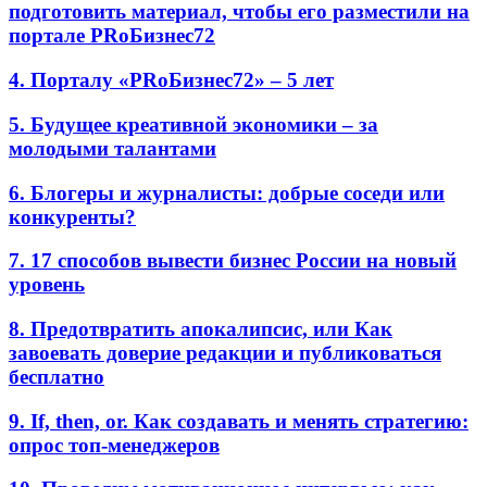
подготовить материал, чтобы его разместили на
портале PRоБизнес72
4. Порталу «PRоБизнес72» – 5 лет
5. Будущее креативной экономики – за
молодыми талантами
6. Блогеры и журналисты: добрые соседи или
конкуренты?
7. 17 способов вывести бизнес России на новый
уровень
8. Предотвратить апокалипсис, или Как
завоевать доверие редакции и публиковаться
бесплатно
9. If, then, or. Как создавать и менять стратегию:
опрос топ-менеджеров