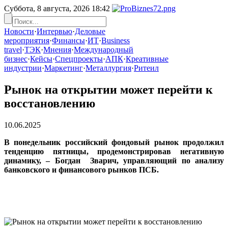
Суббота, 8 августа, 2026
18:42
Новости
·
Интервью
·
Деловые
мероприятия
·
Финансы
·
ИТ
·
Business
travel
·
ТЭК
·
Мнения
·
Международный
бизнес
·
Кейсы
·
Спецпроекты
·
АПК
·
Креативные
индустрии
·
Маркетинг
·
Металлургия
·
Ритеил
Рынок на открытии может перейти к
восстановлению
10.06.2025
В понедельник российский фондовый рынок продолжил
тенденцию пятницы, продемонстрировав негативную
динамику, – Богдан Зварич, управляющий по анализу
банковского и финансового рынков ПСБ.