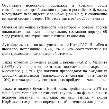
Отсутствие новостной поддержки и крепкий рубль
способствовали преобладанию продаж в российских бумагах,
в результате чего индекс МосБиржи (IMOEX2) к окончанию
вечерней сессии потерял 1%, отступив в район 2750 пунктов.
Отметим снижение активности инвесторов – объемы торгов
ликвидными акциями в понедельник составили порядка 69
млрд рублей, что втрое ниже пятничных объемов.
Аутсайдерами торгов выступили акции ИнтерРАО, НоваБев и
ФосАгро, потерявшие 10,3%, 5% и 3,4% соответственно на
фоне прохождения дивидендной отсечки.
Также отметим снижение акций Эталона (-4,9%) и Магнита
(-3,6%). Лучше рынка по итогам понедельника закрылись
Мосэнерго (+3,2%), где покупки преобладают на ожиданиях
хороших дивидендов (дивдоходность составит чуть менее
10%), отсечка для получения которых пройдет в начале июля.
Также в лидерах бумаги НорНикеля, прибавившие 2,3% на
фоне роста металлов платиновой группы – на фоне сильного
подъема платины и палладия, на наш взгляд, у акций
НорНикеля сохраняется определенный потенциал для роста.