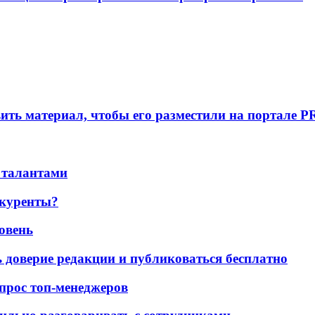
вить материал, чтобы его разместили на портале P
 талантами
нкуренты?
ровень
ь доверие редакции и публиковаться бесплатно
 опрос топ-менеджеров