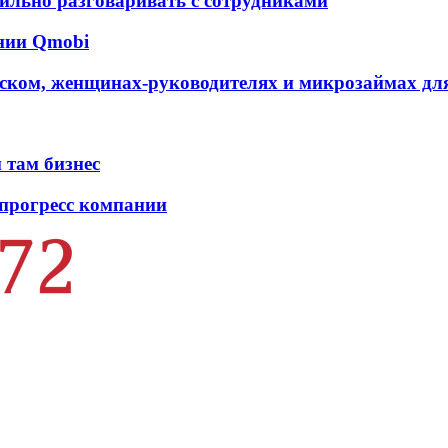
ильно разговаривать с сотрудниками
ании Qmobi
ском, женщинах-руководителях и микрозаймах для
 там бизнес
 прогресс компании