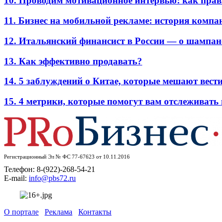
10. Проводим мотивационное интервью: как прав
11. Бизнес на мобильной рекламе: история комп
12. Итальянский финансист в России — о шампан
13. Как эффективно продавать?
14. 5 заблуждений о Китае, которые мешают вести
15. 4 метрики, которые помогут вам отслеживать
Регистрационный Эл № ФС 77-67623 от 10.11.2016
Телефон: 8-(922)-268-54-21
E-mail:
info@pbs72.ru
О портале
Реклама
Контакты