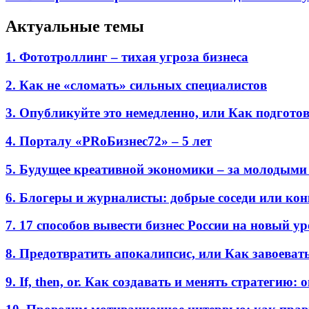
Актуальные темы
1. Фототроллинг – тихая угроза бизнеса
2. Как не «сломать» сильных специалистов
3. Опубликуйте это немедленно, или Как подгото
4. Порталу «PRоБизнес72» – 5 лет
5. Будущее креативной экономики – за молодыми
6. Блогеры и журналисты: добрые соседи или ко
7. 17 способов вывести бизнес России на новый у
8. Предотвратить апокалипсис, или Как завоеват
9. If, then, or. Как создавать и менять стратегию: