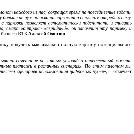
опот каждого из нас, сокращая время на повседневные задачи.
у больше не нужно искать паркомат и стоять в очереди к нему,
 с парковки позволяет автоматически подсчитать и списать
го, смарт-контракт «серийный»: он запомнит эту парковку и
о бизнеса ВТБ
Алексей Охорзин
.
банку получить максимально полную картину потенциального
ывать сочетание различных условий в определенный момент
лотные платежи в различных сценариях. По этим пилотам мы
елями сценариев использования цифрового рубля
», – отмечает