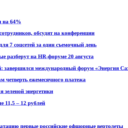
и на 64%
 сотрудников, обсудят на конференции
для 7 соцсетей за один съемочный день
рые разберут на HR-форуме 20 августа
ений: завершился международный форум «Энергия С
ам четверть ежемесячного платежа
я зеленой энергетики
 11,5 – 12 рублей
луатацию первые российские офшорные вертолеты