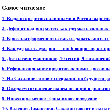
Самое читаемое
1. Выдачи кредитов наличными в России выросл
2. Дефицит кадров растет: как удержать сильных
3. Кроссплатформенность: как создавать контент 
4. Как удержать зумеров — топ-6 вопросов, кото
5. Две тысячи участников, 10 сессий, 9 соглаш
6. Рефинансирование кредитов экономит россиян
7. На Сахалине готовят специалистов будущего дл
8. Ожидаем сохранение юанем позиций в диапазоне
9. Инвесторы меняют финансовое поведение
10. Валерий Лимаренко: Сахалин вводит в эксп