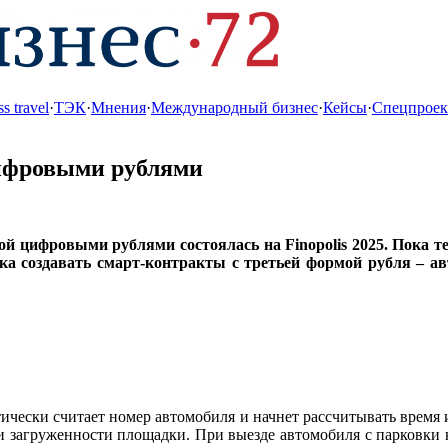
s travel
·
ТЭК
·
Мнения
·
Международный бизнес
·
Кейсы
·
Спецпрое
цифровыми рублями
ой цифровыми рублями состоялась на Finopolis 2025. Пока те
а создавать смарт-контракты с третьей формой рубля – а
тически считает номер автомобиля и начнет рассчитывать время
и загруженности площадки. При выезде автомобиля с парковки ко