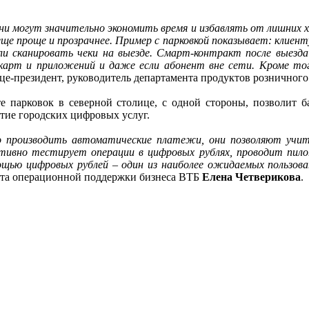
и могут значительно экономить время и избавлять от лишних хл
еще проще и прозрачнее. Пример с парковкой показывает: клиент
ли сканировать чеки на выезде. Смарт-контракт после выезда
, карт и приложений и даже если абонент вне сети. Кроме то
ице-президент, руководитель департамента продуктов розничног
е парковок в северной столице, с одной стороны, позволит 
итие городских цифровых услуг.
 производить автоматические платежи, они позволяют учит
ктивно тестирует операции в цифровых рублях, проводит пи
щью цифровых рублей – один из наиболее ожидаемых пользоват
ента операционной поддержки бизнеса ВТБ
Елена Четверикова
.