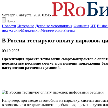
Четверг, 6 августа, 2026
03:45
Новости
·
Интервью
·
Деловые мероприятия
·
Финансы
·
ИТ
·
Busines
индустрии
·
Маркетинг
·
Металлургия
·
Ритеил
В России тестируют оплату парковок 
09.10.2025
Презентация проекта технологии смарт-контрактов с оплат
перспективе россияне смогут при помощи приложения банк
наступлении различных условий.
Например, при заезде автомобиля на парковку: система автома
в зависимости от длительности пребывания, времени суток ил