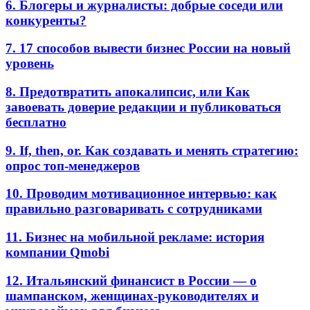
6. Блогеры и журналисты: добрые соседи или
конкуренты?
7. 17 способов вывести бизнес России на новый
уровень
8. Предотвратить апокалипсис, или Как
завоевать доверие редакции и публиковаться
бесплатно
9. If, then, or. Как создавать и менять стратегию:
опрос топ-менеджеров
10. Проводим мотивационное интервью: как
правильно разговаривать с сотрудниками
11. Бизнес на мобильной рекламе: история
компании Qmobi
12. Итальянский финансист в России — о
шампанском, женщинах-руководителях и