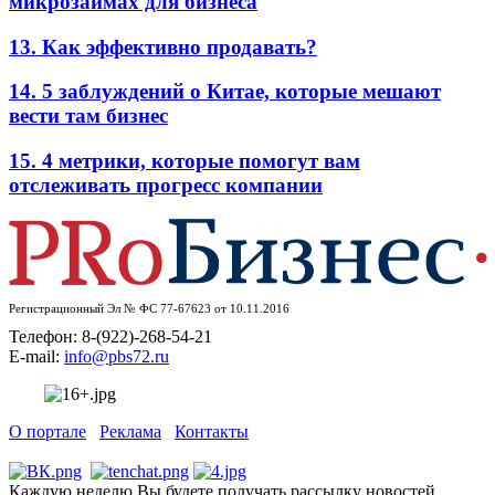
микрозаймах для бизнеса
13. Как эффективно продавать?
14. 5 заблуждений о Китае, которые мешают
вести там бизнес
15. 4 метрики, которые помогут вам
отслеживать прогресс компании
Регистрационный Эл № ФС 77-67623 от 10.11.2016
Телефон: 8-(922)-268-54-21
E-mail:
info@pbs72.ru
О портале
Реклама
Контакты
Каждую неделю Вы будете получать рассылку новостей