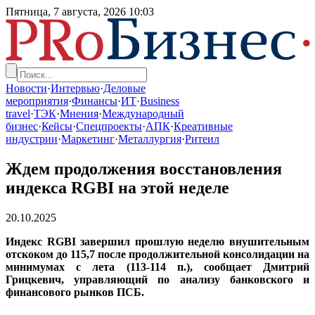
Пятница, 7 августа, 2026
10:03
Новости
·
Интервью
·
Деловые
мероприятия
·
Финансы
·
ИТ
·
Business
travel
·
ТЭК
·
Мнения
·
Международный
бизнес
·
Кейсы
·
Спецпроекты
·
АПК
·
Креативные
индустрии
·
Маркетинг
·
Металлургия
·
Ритеил
Ждем продолжения восстановления
индекса RGBI на этой неделе
20.10.2025
Индекс RGBI завершил прошлую неделю внушительным
отскоком до 115,7 после продолжительной консолидации на
минимумах с лета (113-114 п.), сообщает Дмитрий
Грицкевич, управляющий по анализу банковского и
финансового рынков ПСБ.