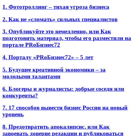
1. Фототроллинг – тихая угроза бизнеса
2. Как не «сломать» сильных специалистов
3. Опубликуйте это немедленно, или Как
подготовить материал, чтобы его разместили на
портале PRоБизнес72
4. Порталу «PRоБизнес72» – 5 лет
5. Будущее креативной экономики – за
молодыми талантами
6. Блогеры и журналисты: добрые соседи или
конкуренты?
7. 17 способов вывести бизнес России на новый
уровень
8. Предотвратить апокалипсис, или Как
завоевать доверие редакции и публиковаться