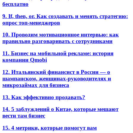
бесплатно
9. If, then, or. Как создавать и менять стратегию:
опрос топ-менеджеров
10. Проводим мотивационное интервью: как
правильно разговаривать с сотрудниками
11. Бизнес на мобильной рекламе: история
компании Qmobi
12. Итальянский финансист в России — о
шампанском, женщинах-руководителях и
микрозаймах для бизнеса
13. Как эффективно продавать?
14. 5 заблуждений о Китае, которые мешают
вести там бизнес
15. 4 метрики, которые помогут вам