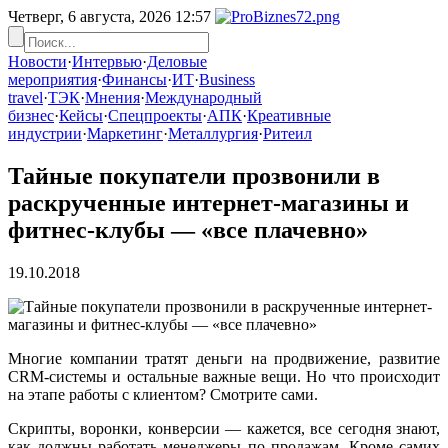
Четверг, 6 августа, 2026
12:57
Новости
·
Интервью
·
Деловые
мероприятия
·
Финансы
·
ИТ
·
Business
travel
·
ТЭК
·
Мнения
·
Международный
бизнес
·
Кейсы
·
Спецпроекты
·
АПК
·
Креативные
индустрии
·
Маркетинг
·
Металлургия
·
Ритеил
Тайные покупатели прозвонили в
раскрученные интернет-магазины и
фитнес-клубы — «все плачевно»
19.10.2018
Многие компании тратят деньги на продвижение, развитие
CRM-системы и остальные важные вещи. Но что происходит
на этапе работы с клиентом? Смотрите сами.
Скрипты, воронки, конверсии — кажется, все сегодня знают,
как должны работать менеджеры по продажам. Кроме самих