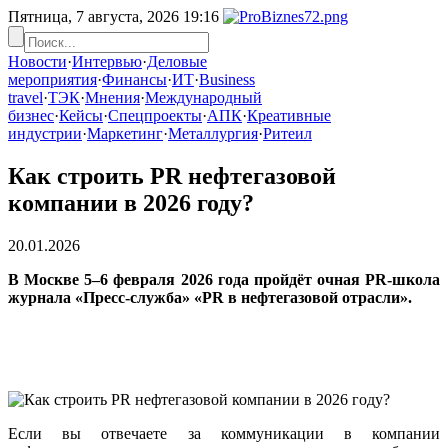
Пятница, 7 августа, 2026
19:16
Новости
·
Интервью
·
Деловые
мероприятия
·
Финансы
·
ИТ
·
Business
travel
·
ТЭК
·
Мнения
·
Международный
бизнес
·
Кейсы
·
Спецпроекты
·
АПК
·
Креативные
индустрии
·
Маркетинг
·
Металлургия
·
Ритеил
Как строить PR нефтегазовой
компании в 2026 году?
20.01.2026
В Москве 5–6 февраля 2026 года пройдёт очная PR-школа
журнала «Пресс-служба» «PR в нефтегазовой отрасли».
Если вы отвечаете за коммуникации в компании