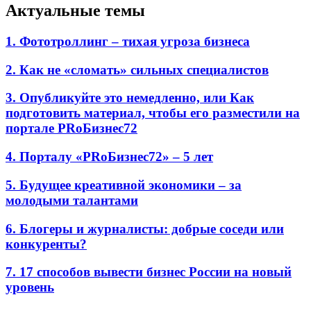
Актуальные темы
1. Фототроллинг – тихая угроза бизнеса
2. Как не «сломать» сильных специалистов
3. Опубликуйте это немедленно, или Как
подготовить материал, чтобы его разместили на
портале PRоБизнес72
4. Порталу «PRоБизнес72» – 5 лет
5. Будущее креативной экономики – за
молодыми талантами
6. Блогеры и журналисты: добрые соседи или
конкуренты?
7. 17 способов вывести бизнес России на новый
уровень