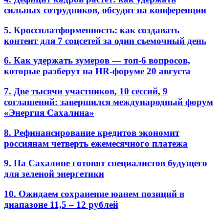
сильных сотрудников, обсудят на конференции
5. Кроссплатформенность: как создавать
контент для 7 соцсетей за один съемочный день
6. Как удержать зумеров — топ-6 вопросов,
которые разберут на HR-форуме 20 августа
7. Две тысячи участников, 10 сессий, 9
соглашений: завершился международный форум
«Энергия Сахалина»
8. Рефинансирование кредитов экономит
россиянам четверть ежемесячного платежа
9. На Сахалине готовят специалистов будущего
для зеленой энергетики
10. Ожидаем сохранение юанем позиций в
диапазоне 11,5 – 12 рублей