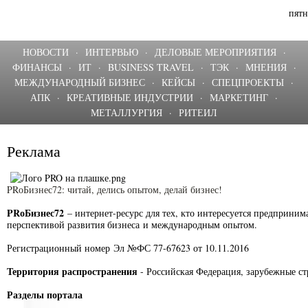
пятн
НОВОСТИ
·
ИНТЕРВЬЮ
·
ДЕЛОВЫЕ МЕРОПРИЯТИЯ
·
ФИНАНСЫ
·
ИТ
·
BUSINESS TRAVEL
·
ТЭК
·
МНЕНИЯ
·
МЕЖДУНАРОДНЫЙ БИЗНЕС
·
КЕЙСЫ
·
СПЕЦПРОЕКТЫ
·
АПК
·
КРЕАТИВНЫЕ ИНДУСТРИИ
·
МАРКЕТИНГ
·
МЕТАЛЛУРГИЯ
·
РИТЕИЛ
Реклама
PRоБизнес72: читай, делись опытом, делай бизнес!
PRоБизнес72
– интернет-ресурс для тех, кто интересуется предприним
перспективой развития бизнеса и международным опытом.
Регистрационный номер Эл №ФС 77-67623 от 10.11.2016
Территория распространения
- Российская Федерация, зарубежные ст
Разделы портала