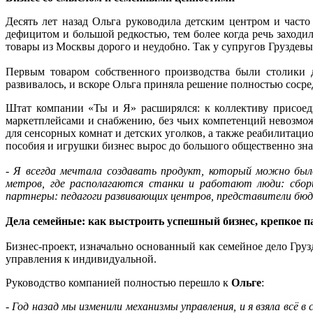
Десять лет назад Ольга руководила детским центром и част
дефицитом и большой редкостью, тем более когда речь заходи
товары из Москвы дорого и неудобно. Так у супругов Груздев
Первым товаром собственного производства были столики д
развивалось, и вскоре Ольга приняла решение полностью сосре
Штат компании «Ты и Я» расширялся: к коллективу присоед
маркетплейсами и снабжению, без чьих компетенций невозмо
для сенсорных комнат и детских уголков, а также реабилитац
пособия и игрушки бизнес вырос до большого общественно зн
-
Я всегда мечтала создавать продукт, который можно был
метров, где располагаются станки и работают люди: сборщ
партнеры: педагоги развивающих центров, представители бюд
Дела семейные: как выстроить успешный бизнес, крепкое п
Бизнес-проект, изначально основанный как семейное дело Груз
управления к индивидуальной.
Руководство компанией полностью перешло к
Ольге
:
-
Год назад мы изменили механизмы управления, и я взяла всё 