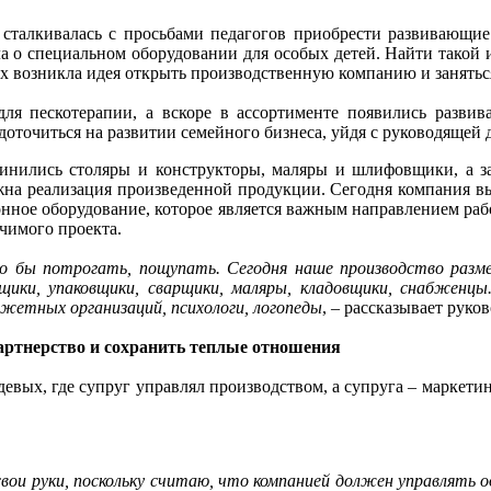
о сталкивалась с просьбами педагогов приобрести развивающие
ла о специальном оборудовании для особых детей. Найти такой
ых возникла идея открыть производственную компанию и занять
ля пескотерапии, а вскоре в ассортименте появились разви
доточиться на развитии семейного бизнеса, уйдя с руководящей 
инились столяры и конструкторы, маляры и шлифовщики, а з
жна реализация произведенной продукции. Сегодня компания вы
ионное оборудование, которое является важным направлением ра
ачимого проекта.
о бы потрогать, пощупать. Сегодня наше производство раз
ики, упаковщики, сварщики, маляры, кладовщики, снабженцы
жетных организаций, психологи, логопеды
, – рассказывает рук
артнерство и сохранить теплые отношения
девых, где супруг управлял производством, а супруга – маркет
в свои руки, поскольку считаю, что компанией должен управлять