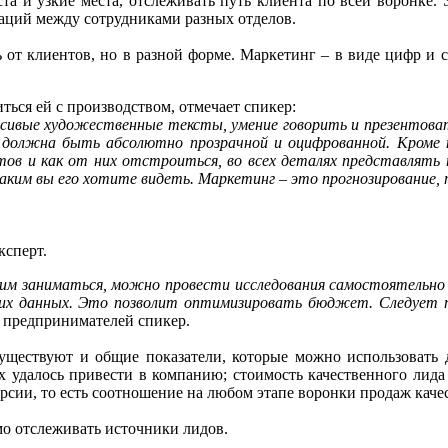
ста и узкие места, отслеживать путь клиента по всей воронке
каций между сотрудниками разных отделов.
 от клиентов, но в разной форме. Маркетинг – в виде цифр и с
ься ей с производством, отмечает спикер:
асивые художественные тексты, умение говорить и презентоват
 должна быть абсолютно прозрачной и оцифрованной. Кроме 
нтов и как от них отстроиться, во всех деталях представлять
аким вы его хотите видеть. Маркетинг – это прогнозирование, 
ксперт.
им заниматься, можно провести исследования самостоятельно 
тих данных. Это позволит оптимизировать бюджет. Следует по
е предпринимателей спикер.
уществуют и общие показатели, которые можно использовать 
х удалось привести в компанию; стоимость качественного лида
рсии, то есть соотношение на любом этапе воронки продаж каче
мо отслеживать источники лидов.