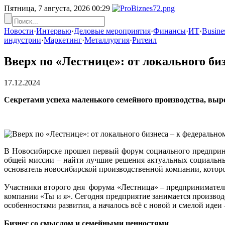
Пятница, 7 августа, 2026
00:29
Новости
·
Интервью
·
Деловые мероприятия
·
Финансы
·
ИТ
·
Busines
индустрии
·
Маркетинг
·
Металлургия
·
Ритеил
Вверх по «Лестнице»: от локального би
17.12.2024
Секретами успеха маленького семейного производства, выро
В Новосибирске прошел первый форум социального предприни
общей миссии – найти лучшие решения актуальных социальных
основатель новосибирской производственной компании, которо
Участники второго дня форума «Лестница» – предприниматели 
компании «Ты и я». Сегодня предприятие занимается произво
особенностями развития, а началось всё с новой и смелой идеи
Бизнес со смыслом и семейными ценностями