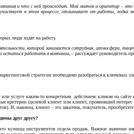
мпания и что с ней происходит. Мой маячок и ориентир – это 
участвует в этом процессе, отлынивает от работы, лодка мо
торых люди ходят на работу.
ятельности, которой занимается сотрудник, атмосфера, творче
а остаться работать в компании
, – рассуждает руководитель 
аркетинговой стратегии необходимо разобраться в ключевых эл
у или услуге каким-то конкретным действием: кликом на сайте 
ые критерии (целевой клиент или клиент, проявивший интерес 
). И, наконец, клиент – это заказчик, покупатель, приобретате
димы друг другу?
это кузница инструментов отдела продаж. Важное значение име