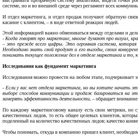
выстраивать прозрачную систему аналитики, видеть точки ро
системе, но и во внешней среде через регламент всех коммуни
И отдел маркетинга, и отдел продаж получают обратную связь
касание с клиентом, – в виде ответной реакции людей.
Этой информацией важно обмениваться между отделами и делит
-
Когда говорят про маркетинг, многие думают про визуал, кр
– это прежде всего цифры. Это огромная система, которая
Необходимо знать свой продукт и его выгоды, своих конкуре
понимать текущее положение дел в отделе маркетинга и то, к
Исследования как фундамент маркетинга
Исследования можно провести на любом этапе, подчеркивает э
-
Если у вас нет отдела маркетинга, но вы хотите начать эт
выборе способов коммуникации и продаж базироваться на э
замерять эффективность деятельности
, – обращает внимани
По каждому маркетинговому каналу есть свои метрики, но с
качественных лидов, то есть общее целевых клиентов, которы
поделенный на количество качественных лидов; качество конве
Чтобы понимать, откуда в компанию пришел клиент, необходи