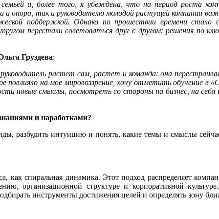
ь семьей и, более того, я убеждена, что на период роста ко
а и опора, так и руководителю молодой растущей компании важн
жеской поддержкой. Однако по прошествии времени стало оч
пругом перестали советоваться друг с другом: решения по кл
Ольга Груздева
:
руководитель растет сам, растет и команда: она перестраивае
ое повлияло на мое мировоззрение, хочу отметить обучение в «
ти новые смыслы, посмотреть со стороны на бизнес, на себя и с
 знаниями и наработками?
енды, разбудить интуицию и понять, какие темы и смыслы сейч
са, как спиральная динамика. Этот подход распределяет компа
ению, организационной структуре и корпоративной культуре
подбирать инструменты достижения целей и определять зону бл