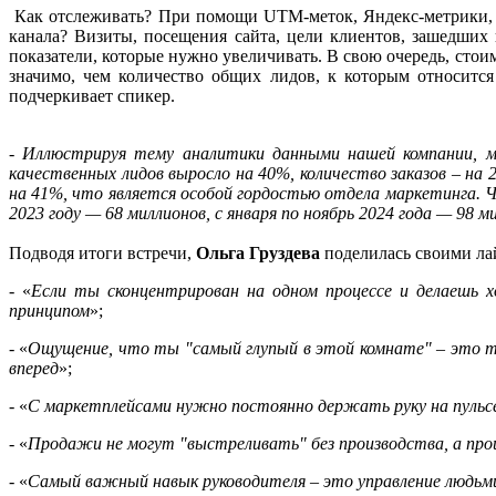
Как отслеживать? При помощи UTM-меток, Яндекс-метрики, E
канала? Визиты, посещения сайта, цели клиентов, зашедших 
показатели, которые нужно увеличивать. В свою очередь, стоим
значимо, чем количество общих лидов, к которым относитс
подчеркивает спикер.
-
Иллюстрируя тему аналитики данными нашей компании, мо
качественных лидов выросло на 40%, количество заказов – на
на 41%, что является особой гордостью отдела маркетинга. Ч
2023 году — 68 миллионов, с января по ноябрь 2024 года — 98 м
Подводя итоги встречи,
Ольга Груздева
поделилась своими ла
- «
Если ты сконцентрирован на одном процессе и делаешь х
принципом
»;
- «
Ощущение, что ты "самый глупый в этой комнате" – это то
вперед
»;
- «
С маркетплейсами нужно постоянно держать руку на пульсе
- «
Продажи не могут "выстреливать" без производства, а про
- «
Самый важный навык руководителя – это управление людьми