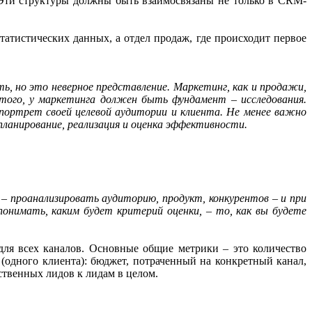
. Эти структуры должны быть взаимосвязаны не только в CRM-
татистических данных, а отдел продаж, где происходит первое
ь, но это неверное представление. Маркетинг, как и продажи,
того, у маркетинга должен быть фундамент – исследования.
 портрет своей целевой аудитории и клиента. Не менее важно
планирование, реализация и оценка эффективности.
– проанализировать аудиторию, продукт, конкурентов – и при
нимать, каким будет критерий оценки, – то, как вы будете
для всех каналов. Основные общие метрики – это количество
 (одного клиента): бюджет, потраченный на конкретный канал,
ственных лидов к лидам в целом.