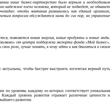
мпании наше бизнес-партнерство было верным и необходимым
о надежное плечо человека, который не подведет, не обманет
евидно: чтобы компания развивалась как единый организм,
ючевым вопросам обсуждаются нами до сих пор, но управление
тся, появляется новая энергия, новые продукты и новые люди.
Сколково» от центра поддержки экспорта фонда «Мой бизнес».
вои роли, лучше понять, к чему идти и как двигаться к своим
ас актуальны, чтобы быстрее выстроить логически верный путь
нии по уровням, каждому из которых соответствует уникальная
. Каждый уровень развития отражает различные ценности и
ижайшего развития.