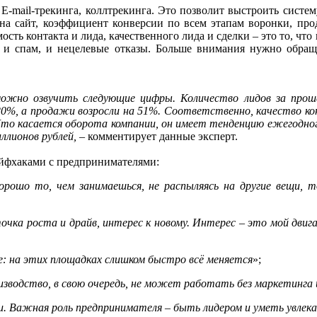
-mail-трекинга, коллтрекинга. Это позволит выстроить систем
на сайт, коэффициент конверсии по всем этапам воронки, про
ость контакта и лида, качественного лида и сделки – это то, ч
я и спам, и нецелевые отказы. Больше внимания нужно обраща
жно озвучить следующие цифры. Количество лидов за прошед
 20%, а продажи возросли на 51%. Соответственно, качество ко
то касается оборота компании, он имеет тенденцию ежегодного 
иллионов рублей,
– комментирует данные эксперт.
йфхаками с предпринимателями:
орошо то, чем занимаешься, не распыляясь на другие вещи, т
чка роста и драйв, интерес к новому. Интерес – это мой двиг
: на этих площадках слишком быстро всё меняется
»;
изводство, в свою очередь, не может работать без маркетинга
. Важная роль предпринимателя – быть лидером и уметь увлека