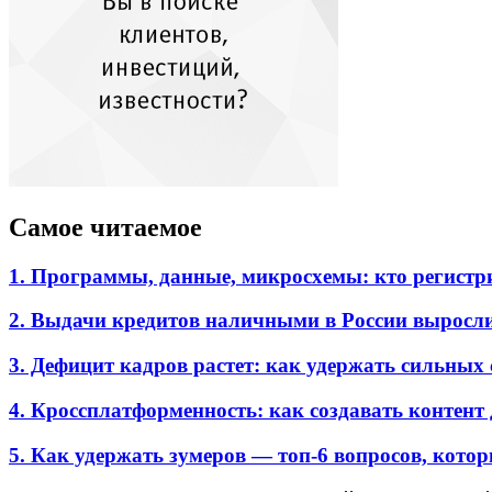
Самое читаемое
1. Программы, данные, микросхемы: кто регистр
2. Выдачи кредитов наличными в России выросл
3. Дефицит кадров растет: как удержать сильных
4. Кроссплатформенность: как создавать контент 
5. Как удержать зумеров — топ-6 вопросов, кото