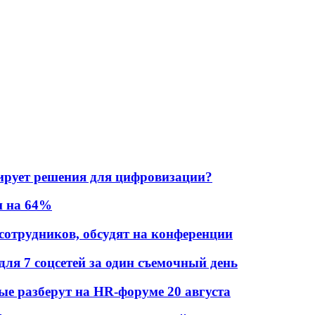
ирует решения для цифровизации?
и на 64%
 сотрудников, обсудят на конференции
для 7 соцсетей за один съемочный день
рые разберут на HR-форуме 20 августа