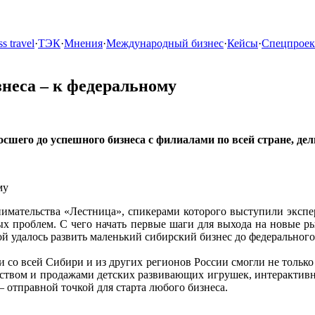
s travel
·
ТЭК
·
Мнения
·
Международный бизнес
·
Кейсы
·
Спецпрое
знеса – к федеральному
сшего до успешного бизнеса с филиалами по всей стране, де
мательства «Лестница», спикерами которого выступили экспер
 проблем. С чего начать первые шаги для выхода на новые ры
й удалось развить маленький сибирский бизнес до федерального
со всей Сибири и из других регионов России смогли не только
дством и продажами детских развивающих игрушек, интерактивн
 – отправной точкой для старта любого бизнеса.