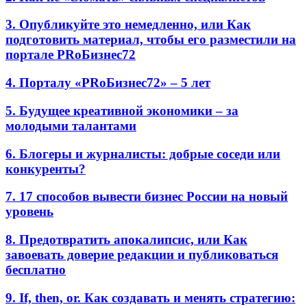
3. Опубликуйте это немедленно, или Как
подготовить материал, чтобы его разместили на
портале PRоБизнес72
4. Порталу «PRоБизнес72» – 5 лет
5. Будущее креативной экономики – за
молодыми талантами
6. Блогеры и журналисты: добрые соседи или
конкуренты?
7. 17 способов вывести бизнес России на новый
уровень
8. Предотвратить апокалипсис, или Как
завоевать доверие редакции и публиковаться
бесплатно
9. If, then, or. Как создавать и менять стратегию: