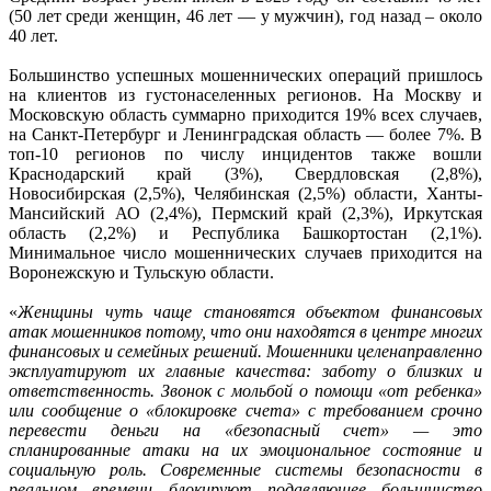
(50 лет среди женщин, 46 лет — у мужчин), год назад – около
40 лет.
Большинство успешных мошеннических операций пришлось
на клиентов из густонаселенных регионов. На Москву и
Московскую область суммарно приходится 19% всех случаев,
на Санкт-Петербург и Ленинградская область — более 7%. В
топ-10 регионов по числу инцидентов также вошли
Краснодарский край (3%), Свердловская (2,8%),
Новосибирская (2,5%), Челябинская (2,5%) области, Ханты-
Мансийский АО (2,4%), Пермский край (2,3%), Иркутская
область (2,2%) и Республика Башкортостан (2,1%).
Минимальное число мошеннических случаев приходится на
Воронежскую и Тульскую области.
«
Женщины чуть чаще становятся объектом финансовых
атак мошенников потому, что они находятся в центре многих
финансовых и семейных решений. Мошенники целенаправленно
эксплуатируют их главные качества: заботу о близких и
ответственность. Звонок с мольбой о помощи «от ребенка»
или сообщение о «блокировке счета» с требованием срочно
перевести деньги на «безопасный счет» — это
спланированные атаки на их эмоциональное состояние и
социальную роль. Современные системы безопасности в
реальном времени блокируют подавляющее большинство