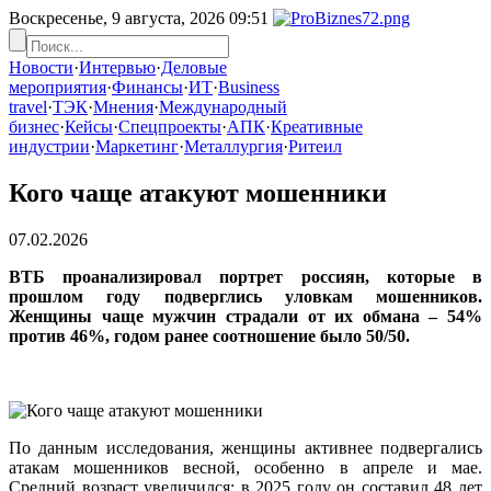
Воскресенье, 9 августа, 2026
09:51
Новости
·
Интервью
·
Деловые
мероприятия
·
Финансы
·
ИТ
·
Business
travel
·
ТЭК
·
Мнения
·
Международный
бизнес
·
Кейсы
·
Спецпроекты
·
АПК
·
Креативные
индустрии
·
Маркетинг
·
Металлургия
·
Ритеил
Кого чаще атакуют мошенники
07.02.2026
ВТБ проанализировал портрет россиян, которые в
прошлом году подверглись уловкам мошенников.
Женщины чаще мужчин страдали от их обмана – 54%
против 46%, годом ранее соотношение было 50/50.
По данным исследования, женщины активнее подвергались
атакам мошенников весной, особенно в апреле и мае.
Средний возраст увеличился: в 2025 году он составил 48 лет