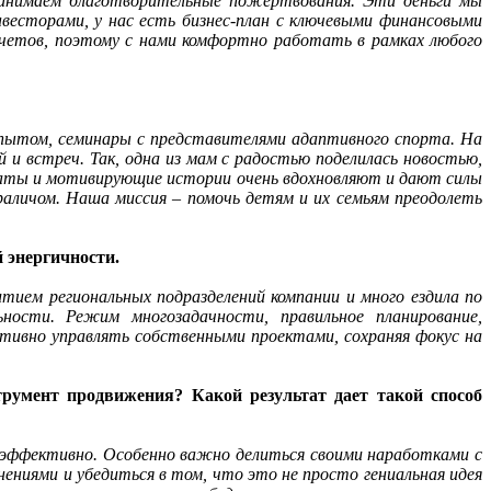
ринимаем благотворительные пожертвования. Эти деньги мы
нвесторами, у нас есть бизнес-план с ключевыми финансовыми
четов, поэтому с нами комфортно работать в рамках любого
 опытом, семинары с представителями адаптивного спорта. На
 встреч. Так, одна из мам с радостью поделилась новостью,
ьтаты и мотивирующие истории очень вдохновляют и дают силы
личом. Наша миссия – помочь детям и их семьям преодолеть
 энергичности.
итием региональных подразделений компании и много ездила по
ьности. Режим многозадачности, правильное планирование,
ективно управлять собственными проектами, сохраняя фокус на
румент продвижения? Какой результат дает такой способ
 эффективно. Особенно важно делиться своими наработками с
ениями и убедиться в том, что это не просто гениальная идея