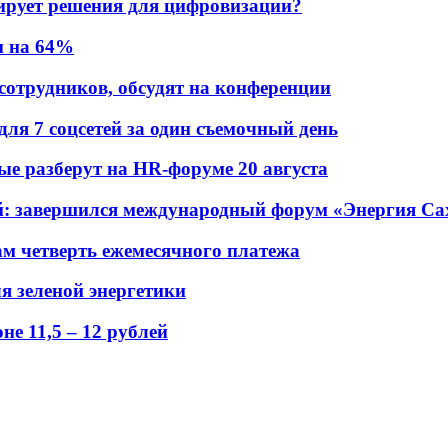
ирует решения для цифровизации?
и на 64%
 сотрудников, обсудят на конференции
для 7 соцсетей за один съемочный день
рые разберут на HR-форуме 20 августа
ений: завершился международный форум «Энергия С
ам четверть ежемесячного платежа
я зеленой энергетики
е 11,5 – 12 рублей