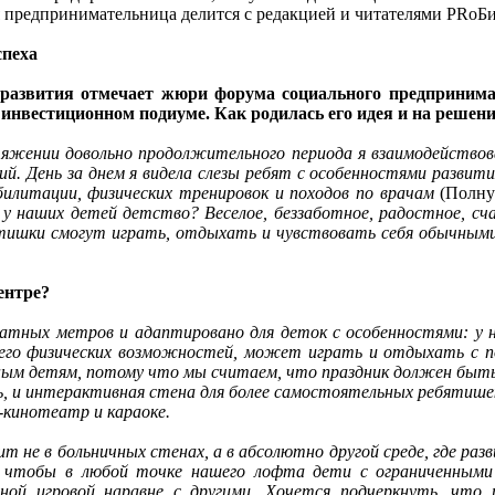
 предпринимательница делится с редакцией и читателями PRоБ
спеха
о развития отмечает жюри форума социального предпринима
 инвестиционном подиуме. Как родилась его идея и на решен
отяжении довольно продолжительного периода я взаимодейство
й. День за днем я видела слезы ребят с особенностями развити
билитации, физических тренировок и походов по врачам
(Полн
е у наших детей детство? Веселое, беззаботное, радостное, с
ятишки смогут играть, отдыхать и чувствовать себя обычными 
центре?
ных метров и адаптировано для деток с особенностями: у нас
т его физических возможностей, может играть и отдыхать с п
м детям, потому что мы считаем, что праздник должен быть дл
 и интерактивная стена для более самостоятельных ребятишек –
-кинотеатр и караоке.
 не в больничных стенах, а в абсолютно другой среде, где ра
о, чтобы в любой точке нашего лофта дети с ограниченными
вной игровой наравне с другими. Хочется подчеркнуть, чт