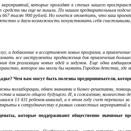
х мероприятий, которые проходят в стенах нашего пространств
т средств мы еще не вышли. По нашим предварительным подсчет
и 667 тысяч 900 рублей. Но хочется отметить, что наш проект 
етство и даем возможность почувствовать себя счастливыми.
услуг, и добавление в ассортимент новых программ, и привлечен
зовать все инструменты продвижения для привлечения большег
ания для реализации новых идей и задумок. Еще одна амбицио
ранство, которое мы могли бы назвать Городом детства, где м
щадке? Чем вам могут быть полезны предприниматели, кото
олезны коллаборации, обмен знаниями и бизнес-решениями, помощ
тва и нашего общего будущего. И, к сожалению, количество де
вался 13 431 ребенок-инвалид, а в этом году счет перевалил 
ткрыты к сотрудничеству в рамках совместных мероприятий и 
еценаты, которые поддерживают общественно значимые п