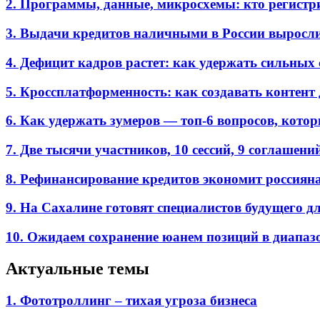
2. Программы, данные, микросхемы: кто регистр
3. Выдачи кредитов наличными в России выросл
4. Дефицит кадров растет: как удержать сильных
5. Кроссплатформенность: как создавать контент 
6. Как удержать зумеров — топ-6 вопросов, кото
7. Две тысячи участников, 10 сессий, 9 соглаш
8. Рефинансирование кредитов экономит россиян
9. На Сахалине готовят специалистов будущего дл
10. Ожидаем сохранение юанем позиций в диапазон
Актуальные темы
1. Фототроллинг – тихая угроза бизнеса