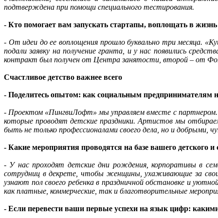
подтверждена при помощи специального тестирования.
- Кто помогает вам запускать стартапы, воплощать в жизнь
- От идеи до ее воплощения прошло буквально три месяца. «Ку
подали заявку на получение гранта, и у нас появились сред
контракт был получен от Центра занятости, второй – от Фо
Счастливое детство важнее всего
- Поделитесь опытом: как социальным предпринимателям н
- Проектом «ПингвиЛофт» мы управляем вместе с партнером.
которые проводят детские праздники. Артистов мы отбираем
быть не только профессионалами своего дела, но и добрыми, ч
- Какие мероприятия проводятся на базе вашего детского и
- У нас проходят детские дни рождения, корпоративы в се
сотрудниц в декрете, чтобы женщины, ухаживающие за свои
узнают пол своего ребенка в праздничной обстановке и уютно
как платные, коммерческие, так и благотворительные меропр
- Если перевести ваши первые успехи на язык цифр: каки