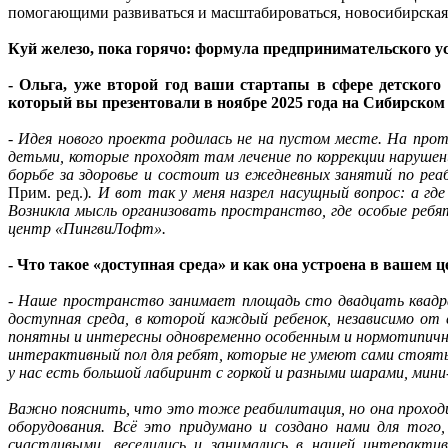
помогающими развиваться и масштабироваться, новосибирская
Куй железо, пока горячо: формула предпринимательского у
- Ольга, уже второй год ваши стартапы в сфере детског
который вы презентовали в ноябре 2025 года на Сибирском
- Идея нового проекта родилась не на пустом месте. На пр
детьми, которые проходят там лечение по коррекции нарушени
борьбе за здоровье и состоит из ежедневных занятий по реа
Прим. ред.)
. И вот так у меня назрел насущный вопрос: а гд
Возникла мысль организовать пространство, где особые реб
центр «ПингвиЛофт».
- Что такое «доступная среда» и как она устроена в вашем 
-
Наше пространство занимает площадь сто двадцать квадрат
доступная среда, в которой каждый ребенок, независимо о
понятны и интересны одновременно особенным и нормотипичны
интерактивный пол для ребят, которые не умеют сами стоять,
у нас есть большой лабиринт с горкой и разными шарами, мини
Важно пояснить, что это тоже реабилитация, но она проходит
оборудования. Всё это придумано и создано нами для тог
счастливыми, веселились и занимались в нашей интеракти