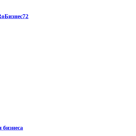
RоБизнес72
 бизнеса