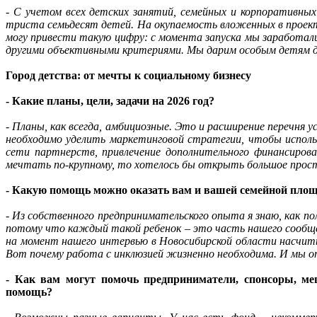
- С учетом всех детских занятий, семейных и корпоративны
триста семьдесят детей. На окупаемость вложенных в проек
могу привести такую цифру: с момента запуска мы заработал
другими объективными критериями. Мы дарим особым детям д
Город детства: от мечты к социальному бизнесу
- Какие планы, цели, задачи на 2026 год?
- Планы, как всегда, амбициозные. Это и расширение перечня 
необходимо уделить маркетинговой стратегии, чтобы исполь
сети партнерств, привлечение дополнительного финансиров
мечтать по-крупному, то хотелось бы открыть большое прост
- Какую помощь можно оказать вам и вашей семейной пло
- Из собственного предпринимательского опыта я знаю, как п
потому что каждый такой ребенок – это часть нашего сообщес
на момент нашего интервью в Новосибирской области насчиты
Вот почему работа с инклюзией жизненно необходима. И мы о
- Как вам могут помочь предприниматели, спонсоры, м
помощь?