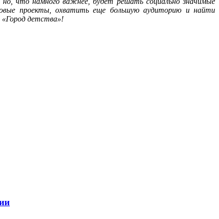
д, но, что намного важнее, будет решать социально значимые
 новые проекты, охватить еще большую аудиторию и найти
е «Город детства»!
ции