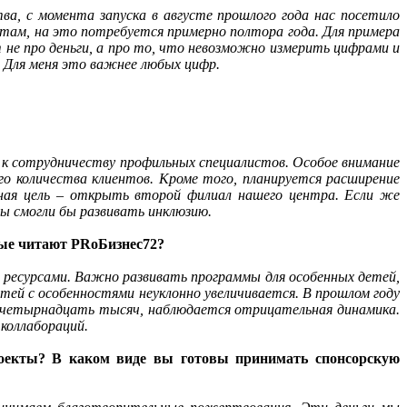
а, с момента запуска в августе прошлого года нас посетило
ам, на это потребуется примерно полтора года. Для примера
не про деньги, а про то, что невозможно измерить цифрами и
 Для меня это важнее любых цифр.
ие к сотрудничеству профильных специалистов. Особое внимание
о количества клиентов. Кроме того, планируется расширение
зная цель – открыть второй филиал нашего центра. Если же
ы смогли бы развивать инклюзию.
рые читают PRоБизнес72?
ь ресурсами. Важно развивать программы для особенных детей,
тей с особенностями неуклонно увеличивается. В прошлом году
за четырнадцать тысяч, наблюдается отрицательная динамика.
коллабораций.
роекты? В каком виде вы готовы принимать спонсорскую