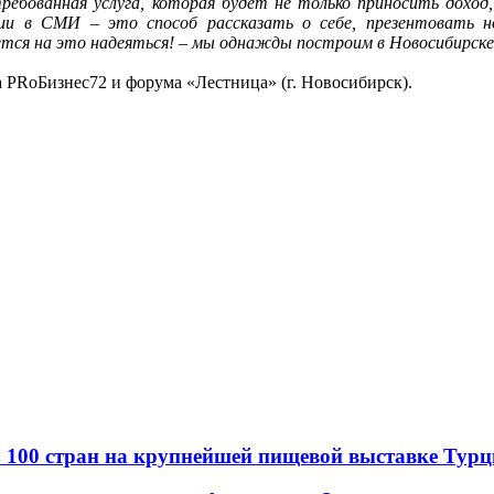
стребованная услуга, которая будет не только приносить дохо
ии в СМИ – это способ рассказать о себе, презентовать
чется на это надеяться! – мы однажды построим в Новосибирск
 PRоБизнес72 и форума «Лестница» (г. Новосибирск).
в из 100 стран на крупнейшей пищевой выставке Тур