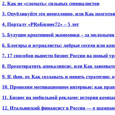
2. Как не «сломать» сильных специалистов
3. Опубликуйте это немедленно, или Как подгото
4. Порталу «PRоБизнес72» – 5 лет
5. Будущее креативной экономики – за молодыми
6. Блогеры и журналисты: добрые соседи или ко
7. 17 способов вывести бизнес России на новый у
8. Предотвратить апокалипсис, или Как завоеват
9. If, then, or. Как создавать и менять стратегию:
10. Проводим мотивационное интервью: как прав
11. Бизнес на мобильной рекламе: история комп
12. Итальянский финансист в России — о шампан