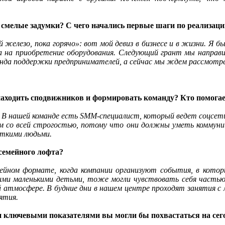
 смелые задумки? С чего начались первые шаги по реализаци
й железо, пока горячо»: вот мой девиз в бизнесе и в жизни. Я
ства на приобретение оборудования. Следующий грант мы напра
нда поддержки предпринимателей, а сейчас мы ждем рассмотрен
аходить сподвижников и формировать команду? Кто помогае
 В нашей команде есть SMM-специалист, который ведет соцсет
 со всей строгостью, потому что они должны уметь коммуницир
уткими людьми.
 семейного лофта?
мейном формате, когда компании организуют события, в кото
ми маленькими детьми, тоже могли чувствовать себя частью 
й атмосфере. В будние дни в нашем центре проходят занятия с
иятия.
ми ключевыми показателями вы могли бы похвастаться на се