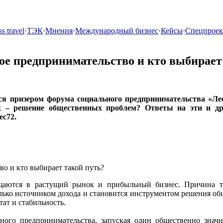
s travel
·
ТЭК
·
Мнения
·
Международный бизнес
·
Кейсы
·
Спецпрое
ное предпринимательство и кто выбирает
ся призером форума социального предпринимательства «Ле
х – решение общественных проблем? Ответы на эти и дру
ес72.
щаются в растущий рынок и прибыльный бизнес. Причина т
олько источником дохода и становится инструментом решения о
ат и стабильность.
ного предпринимательства, запуская один общественно знач