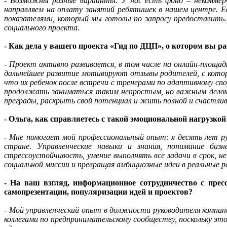
- Возможны разные варианты. У нас есть фонд – некоммер
направляем на оплату занятий ребятишек в нашем центре. Ес
показателями, который мы готовы по запросу предоставить
социального проекта.
- Как дела у вашего проекта «Гид по ДЦП», о котором вы 
- Проект активно развивается, в том числе на онлайн-площа
дальнейшее развитие мотивируют отзывы родителей, с котор
что их ребенок после встречи с тренерами по адаптивному с
продолжать заниматься таким непростым, но важным делом,
преграды, раскрыть свой потенциал и жить полной и счастли
- Ольга, как справляетесь с такой эмоциональной нагрузко
- Мне помогает мой профессиональный опыт: я десять лет рук
стране. Управленческие навыки и знания, понимание бизн
стрессоустойчивость, умение выполнять все задачи в срок, н
социальной миссии и превращая амбициозные идеи в реальные 
- На ваш взгляд, информационное сотрудничество с пре
самопрезентации, популяризации идей и проектов?
- Мой управленческий опыт в должности руководителя компа
коллегами по предпринимательскому сообществу, поскольку эт