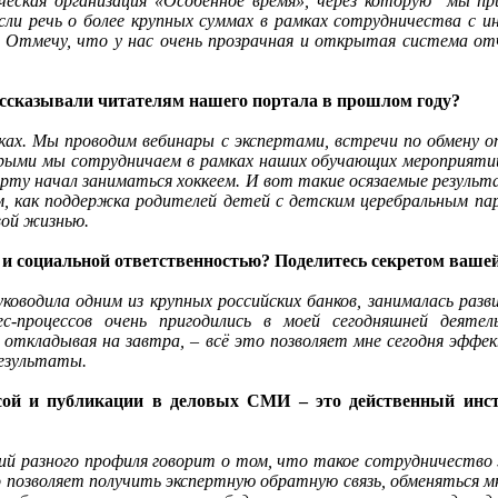
ческая организация «Особенное время», через которую мы п
ли речь о более крупных суммах в рамках сотрудничества с и
. Отмечу, что у нас очень прозрачная и открытая система от
рассказывали читателям нашего портала в прошлом году?
дках. Мы проводим вебинары с экспертами, встречи по обмену
ыми мы сотрудничаем в рамках наших обучающих мероприятий и
порту начал заниматься хоккеем. И вот такие осязаемые резул
 как поддержка родителей детей с детским церебральным пара
вой жизнью.
й и социальной ответственностью? Поделитесь секретом вашей
оводила одним из крупных российских банков, занималась разв
ес-процессов очень пригодились в моей сегодняшней деятел
е откладывая на завтра, – всё это позволяет мне сегодня эфф
результаты.
ссой и публикации в деловых СМИ – это действенный инст
ний разного профиля говорит о том, что такое сотрудничество
о позволяет получить экспертную обратную связь, обменяться мн