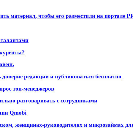
вить материал, чтобы его разместили на портале P
 талантами
нкуренты?
ровень
ь доверие редакции и публиковаться бесплатно
 опрос топ-менеджеров
ильно разговаривать с сотрудниками
ании Qmobi
ском, женщинах-руководителях и микрозаймах для