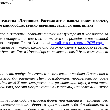
изнес72.
тельства «Лестница». Расскажите о вашем новом проекте,
ие каких общественно значимых задач он направлен?
вала с детскими реабилитационными центрами и наблюдала за
я, смотрела на своего сына, чья жизнь проходит в постоянной
ую историю Ольги Амановой
читайте в интервью 2025 года
. –
частливое – такое, каким оно должно быть у каждого ребенка.
детьми. Так в Новосибирске появился новый детско-семейный
 есть пандус для гостей с колясками и создана безопасная и
ользой для развития. Нами разработаны программы, которые
я всех! У нас есть различные развивающие игры, в том числе
 зона, где они могут играть в «кидалки», «стрелялки». Также
звитие происходит в игровой форме при помощи интерактивного
 возможностями здоровья чувствовали себя беззаботными и
о положительная динамика развития от таких занятий была