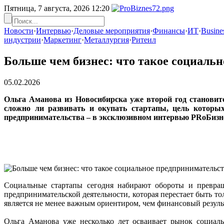
Пятница, 7 августа, 2026
12:20
Новости
·
Интервью
·
Деловые мероприятия
·
Финансы
·
ИТ
·
Busines
индустрии
·
Маркетинг
·
Металлургия
·
Ритеил
Больше чем бизнес: что такое социаль
05.02.2026
Ольга Аманова из Новосибирска уже второй год становит
сложно ли развивать и окупать стартапы, цель которы
предпринимательства – в эксклюзивном интервью PRоБизн
Социальные стартапы сегодня набирают обороты и превра
предпринимательской деятельности, которая перестает быть т
является не менее важным ориентиром, чем финансовый результ
Ольга Аманова уже несколько лет осваивает рынок социаль