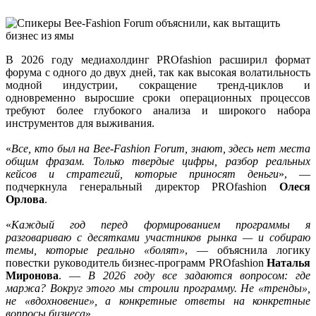
В 2026 году медиахолдинг PROfashion расширил формат
форума с одного до двух дней, так как высокая волатильность
модной индустрии, сокращение тренд-циклов и
одновременно выросшие сроки операционных процессов
требуют более глубокого анализа и широкого набора
инструментов для выживания.
«
Все, кто был на Bee-Fashion Forum, знают, здесь нет места
общим фразам. Только твердые цифры, разбор реальных
кейсов и стратегий, которые приносят деньги
», —
подчеркнула генеральный директор PROfashion
Олеся
Орлова
.
«
Каждый год перед формированием программы я
разговариваю с десятками участников рынка — и собираю
темы, которые реально «болят»
, — объяснила логику
повестки руководитель бизнес-программ PROfashion
Наталья
Миронова
. —
В 2026 году все задаются вопросом: где
маржа? Вокруг этого мы строили программу. Не «тренды»,
не «вдохновение», а конкретные ответы на конкретные
вопросы бизнеса
».