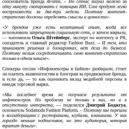
сооснователь бренда 4Forms. –
Но сейчас визуал можно за
одну минуту скопировать с помощью ИИ. Сам продукт легко
воспроизвести за две-три недели. Поэтому контент-
стратегию должны определять смыслы и ценности
».
«
У брендов уже есть негативный опыт, когда все
использовали запрещенную социальную сеть, и затем закрыли,
— напомнила
Ольга Штейнберг
, эксперт по контенту и PR,
соиздатель и главный редактор Fashion Buzz. –
И тем, кто
принимает решения о блокировках, нет дела до бизнеса.
Поэтому нельзя сосредотачивать свою контент-стратегию
только в одном канале
».
Спикеры сессии «Инфлюенсеры в fashion» разбирали, стоит
ли платить знаменитостям и блогерам за продвижение бренда,
и если да, — то как оценивать вклад медийной персоны в
имидж торговой марки.
«
Мы последнее время не получаем результата от
инфлюенсеров. Но проблема не только в них, но и в
отсутствии интернета,
— поделился
Дмитрий Боджгуа
,
основатель Sodamoda Fashion Platform. –
Поэтому мы перешли
к коллаборациям с ресторанами, клубами, клиниками. У них
гораздо меньше подписчиков, но это аудитория, которая
тратит деньги
».