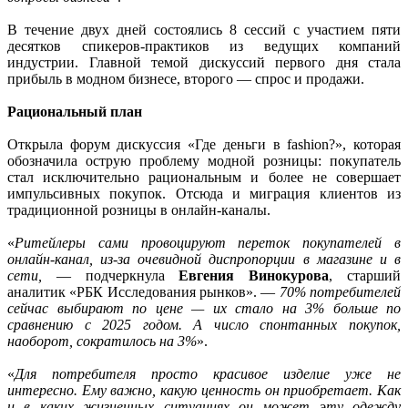
В течение двух дней состоялись 8 сессий с участием пяти
десятков спикеров-практиков из ведущих компаний
индустрии. Главной темой дискуссий первого дня стала
прибыль в модном бизнесе, второго — спрос и продажи.
Рациональный план
Открыла форум дискуссия «Где деньги в fashion?», которая
обозначила острую проблему модной розницы: покупатель
стал исключительно рациональным и более не совершает
импульсивных покупок. Отсюда и миграция клиентов из
традиционной розницы в онлайн-каналы.
«
Ритейлеры сами провоцируют переток покупателей в
онлайн-канал, из-за очевидной диспропорции в магазине и в
сети,
— подчеркнула
Евгения Винокурова
, старший
аналитик «РБК Исследования рынков». —
70% потребителей
сейчас выбирают по цене — их стало на 3% больше по
сравнению с 2025 годом. А число спонтанных покупок,
наоборот, сократилось на 3%
».
«
Для потребителя просто красивое изделие уже не
интересно. Ему важно, какую ценность он приобретает. Как
и в каких жизненных ситуациях он может эту одежду