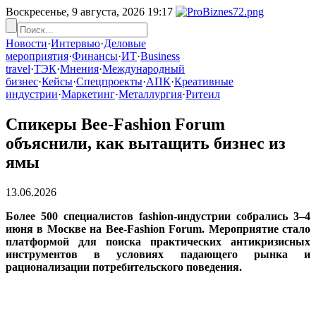
Воскресенье, 9 августа, 2026
19:17
Новости
·
Интервью
·
Деловые
мероприятия
·
Финансы
·
ИТ
·
Business
travel
·
ТЭК
·
Мнения
·
Международный
бизнес
·
Кейсы
·
Спецпроекты
·
АПК
·
Креативные
индустрии
·
Маркетинг
·
Металлургия
·
Ритеил
Спикеры Bee-Fashion Forum
объяснили, как вытащить бизнес из
ямы
13.06.2026
Более 500 специалистов fashion-индустрии собрались 3–4
июня в Москве на Bee-Fashion Forum. Мероприятие стало
платформой для поиска практических антикризисных
инструментов в условиях падающего рынка и
рационализации потребительского поведения.