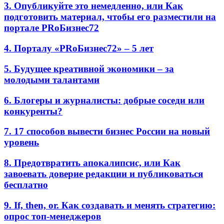
3. Опубликуйте это немедленно, или Как
подготовить материал, чтобы его разместили на
портале PRоБизнес72
4. Порталу «PRоБизнес72» – 5 лет
5. Будущее креативной экономики – за
молодыми талантами
6. Блогеры и журналисты: добрые соседи или
конкуренты?
7. 17 способов вывести бизнес России на новый
уровень
8. Предотвратить апокалипсис, или Как
завоевать доверие редакции и публиковаться
бесплатно
9. If, then, or. Как создавать и менять стратегию:
опрос топ-менеджеров