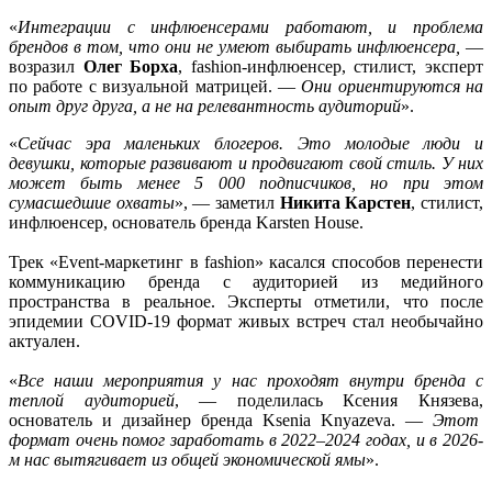
«
Интеграции с инфлюенсерами работают, и проблема
брендов в том, что они не умеют выбирать инфлюенсера,
—
возразил
Олег Борха
, fashion-инфлюенсер, стилист, эксперт
по работе с визуальной матрицей. —
Они ориентируются на
опыт друг друга, а не на релевантность аудиторий
».
«
Сейчас эра маленьких блогеров. Это молодые люди и
девушки, которые развивают и продвигают свой стиль. У них
может быть менее 5 000 подписчиков, но при этом
сумасшедшие охваты
», — заметил
Никита Карстен
, стилист,
инфлюенсер, основатель бренда Karsten House.
Трек «Event-маркетинг в fashion» касался способов перенести
коммуникацию бренда с аудиторией из медийного
пространства в реальное. Эксперты отметили, что после
эпидемии COVID-19 формат живых встреч стал необычайно
актуален.
«
Все наши мероприятия у нас проходят внутри бренда с
теплой аудиторией
, — поделилась Ксения Князева,
основатель и дизайнер бренда Ksenia Knyazeva. —
Этот
формат очень помог заработать в 2022–2024 годах, и в 2026-
м нас вытягивает из общей экономической ямы
».