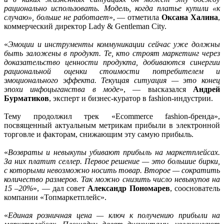
рационально использовать. Модель, когда платье купили «к
случаю», больше не работает
», — отметила
Оксана Халина
,
коммерческий директор Lady & Gentleman City.
«
Эмоции и инструменты коммуникации сейчас уже должны
быть заложены в продукт. Те, кто строят маркетинг через
доказательство ценности продукта, добиваются синергии
рациональной оценки стоимости потребителем и
эмоционального эффекта. Текущая ситуация — это конец
эпохи инфоцыганства в моде
», — высказался
Андрей
Бурматиков
, эксперт и бизнес-куратор в fashion-индустрии.
Тему продолжил трек «Ecommerce fashion-бренда»,
посвященный актуальным метрикам прибыли в электронной
торговле и факторам, снижающим эту самую прибыль.
«
Возвраты и невыкупы убивают прибыль на маркетплейсах.
За них платит селлер. Первое решение — это большие бирки,
с которыми невозможно носить товар. Второе — сократить
количество размеров. Так можно снизить число невыкупов на
15 –20%
», — дал совет
Александр Пономарев
, сооснователь
компании «Топмаркетплейс».
«
Единая розничная цена — ключ к получению прибыли на