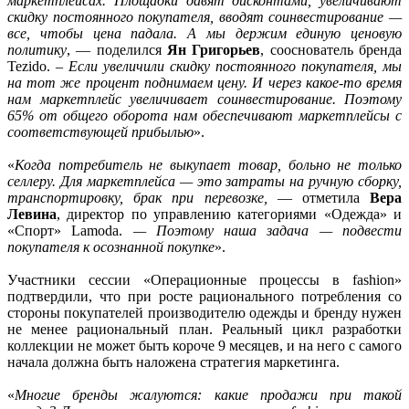
маркетплейсах. Площадки давят дисконтами, увеличивают
скидку постоянного покупателя, вводят соинвестирование —
все, чтобы цена падала. А мы держим единую ценовую
политику
, — поделился
Ян Григорьев
, сооснователь бренда
Tezido. –
Если увеличили скидку постоянного покупателя, мы
на тот же процент поднимаем цену. И через какое-то время
нам маркетплейс увеличивает соинвестирование. Поэтому
65% от общего оборота нам обеспечивают маркетплейсы с
соответствующей прибылью
».
«
Когда потребитель не выкупает товар, больно не только
селлеру. Для маркетплейса — это затраты на ручную сборку,
транспортировку, брак при перевозке,
— отметила
Вера
Левина
, директор по управлению категориями «Одежда» и
«Спорт» Lamoda.
— Поэтому наша задача — подвести
покупателя к осознанной покупке
».
Участники сессии «Операционные процессы в fashion»
подтвердили, что при росте рационального потребления со
стороны покупателей производителю одежды и бренду нужен
не менее рациональный план. Реальный цикл разработки
коллекции не может быть короче 9 месяцев, и на него с самого
начала должна быть наложена стратегия маркетинга.
«
Многие бренды жалуются: какие продажи при такой