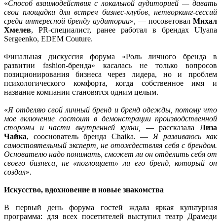
«
Способ взаимодействия с локальной аудиторией — давать
свои площадки для встреч бизнес-клубов, нетворкинг-сессий
среди интересной бренду аудитории
», — посоветовал
Михал
Хмелев
, PR-специалист, ранее работал в брендах Ulyana
Sergeenko, EDEM Couture.
Финальная дискуссия форума «Роль личного бренда в
развитии fashion-бренда» касалась не только вопросов
позиционирования бизнеса через лидера, но и проблем
психологического комфорта, когда собственное имя и
название компании становятся одним целым.
«
Я отделяю свой личный бренд и бренд одежды, потому что
мое включение состоит в демонстрации производственной
стороны и части внутренней кухни,
— рассказала
Лиза
Чайка
, сооснователь бренда Chaika. —
Я развиваюсь как
самостоятельный эксперт, не отождествляя себя с брендом.
Основателю надо понимать, сможет ли он отделить себя от
своего бизнеса, не «поглощает» ли его бренд, который он
создал
».
Искусство, вдохновение и новые знакомства
В первый день форума гостей ждала яркая культурная
программа: для всех посетителей выступил театр Драмеди