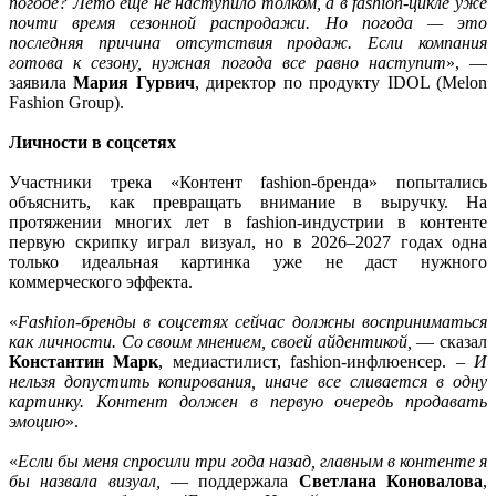
погоде? Лето еще не наступило толком, а в fashion-цикле уже
почти время сезонной распродажи. Но погода — это
последняя причина отсутствия продаж. Если компания
готова к сезону, нужная погода все равно наступит
», —
заявила
Мария Гурвич
, директор по продукту IDOL (Melon
Fashion Group).
Личности в соцсетях
Участники трека «Контент fashion-бренда» попытались
объяснить, как превращать внимание в выручку. На
протяжении многих лет в fashion-индустрии в контенте
первую скрипку играл визуал, но в 2026–2027 годах одна
только идеальная картинка уже не даст нужного
коммерческого эффекта.
«
Fashion-бренды в соцсетях сейчас должны восприниматься
как личности. Со своим мнением, своей айдентикой,
— сказал
Константин Марк
, медиастилист, fashion-инфлюенсер. –
И
нельзя допустить копирования, иначе все сливается в одну
картинку. Контент должен в первую очередь продавать
эмоцию
».
«
Если бы меня спросили три года назад, главным в контенте я
бы назвала визуал,
— поддержала
Светлана Коновалова
,